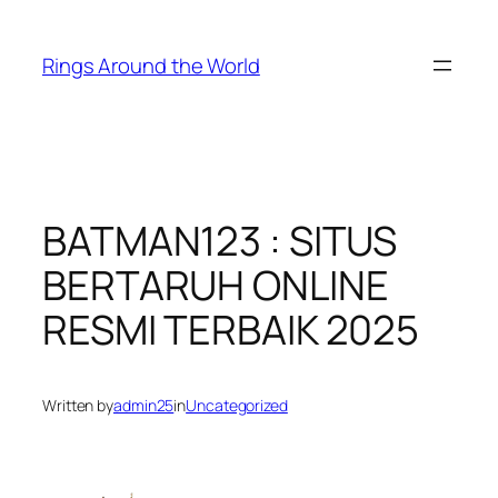
Skip
to
Rings Around the World
content
BATMAN123 : SITUS
BERTARUH ONLINE
RESMI TERBAIK 2025
Written by
admin25
in
Uncategorized