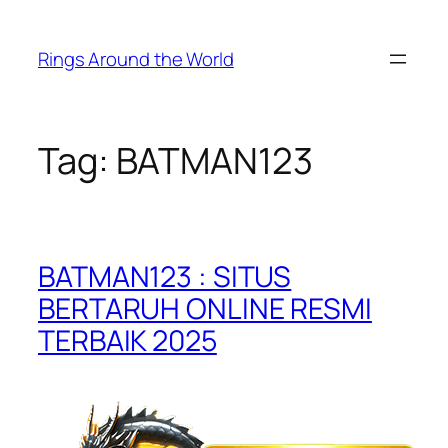
Skip
to
Rings Around the World
content
Tag:
BATMAN123
BATMAN123 : SITUS
BERTARUH ONLINE RESMI
TERBAIK 2025