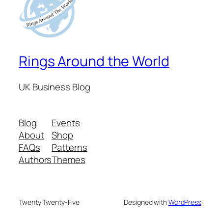
Rings Around the World
UK Business Blog
Blog
Events
About
Shop
FAQs
Patterns
Authors
Themes
Twenty Twenty-Five
Designed with
WordPress