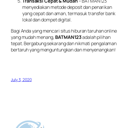
Transaksi Cepat & Mudah
– BATMAN123
menyediakan metode deposit dan penarikan
yang cepat dan aman, termasuk transfer bank
lokal dan dompet digital.
Bagi Anda yang mencari situs hiburan taruhan online
yang mudah menang,
BATMAN123
adalah pilihan
tepat. Bergabung sekarang dan nikmati pengalaman
bertaruh yang menguntungkan dan menyenangkan!
July 3, 2020