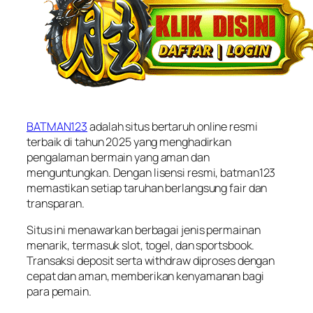
BATMAN123
adalah situs bertaruh online resmi
terbaik di tahun 2025 yang menghadirkan
pengalaman bermain yang aman dan
menguntungkan. Dengan lisensi resmi, batman123
memastikan setiap taruhan berlangsung fair dan
transparan.
Situs ini menawarkan berbagai jenis permainan
menarik, termasuk slot, togel, dan sportsbook.
Transaksi deposit serta withdraw diproses dengan
cepat dan aman, memberikan kenyamanan bagi
para pemain.