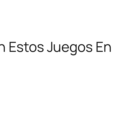
on Estos Juegos En