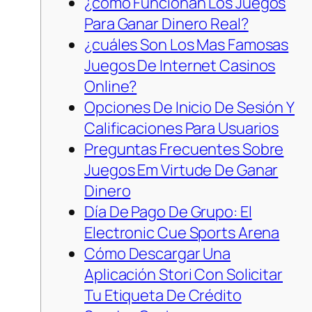
¿cómo Funcionan Los Juegos
Para Ganar Dinero Real?
¿cuáles Son Los Mas Famosas
Juegos De Internet Casinos
Online?
Opciones De Inicio De Sesión Y
Calificaciones Para Usuarios
Preguntas Frecuentes Sobre
Juegos Em Virtude De Ganar
Dinero
Día De Pago De Grupo: El
Electronic Cue Sports Arena
Cómo Descargar Una
Aplicación Stori Con Solicitar
Tu Etiqueta De Crédito