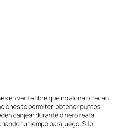
es en vente libre que no alone ofrecen
icaciones te permiten obtener puntos
eden canjear durante dinero real a
chando tu tiempo para juego. Si lo