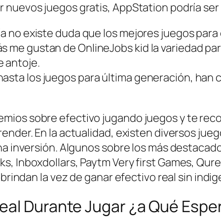
 nuevos juegos gratis, AppStation podría ser
mía no existe duda que los mejores juegos pa
s me gustan de OnlineJobs kid la variedad para
e antoje.
hasta los juegos para última generación, han 
emios sobre efectivo jugando juegos y te re
ender. En la actualidad, existen diversos jue
una inversión. Algunos sobre los más destacad
, Inboxdollars, Paytm Very first Games, Qure
brindan la vez de ganar efectivo real sin indige
eal Durante Jugar ¿a Qué Espe