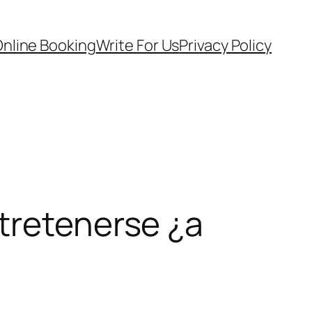
nline Booking
Write For Us
Privacy Policy
tretenerse ¿a